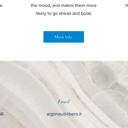
re
the mood, and makes them more
t
likely to go ahead and book.
More Info
Email
56
argonau@libero.it