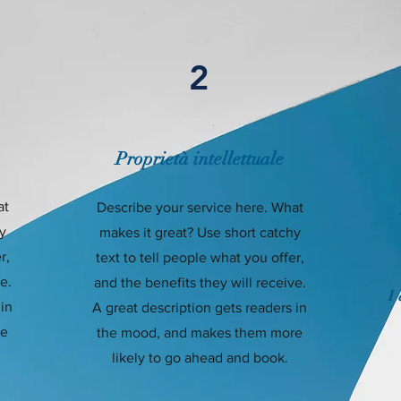
2
Proprietà intellettuale
at
Describe your service here. What
y
makes it great? Use short catchy
r,
text to tell people what you offer,
e.
and the benefits they will receive.
I 
 in
A great description gets readers in
re
the mood, and makes them more
likely to go ahead and book.