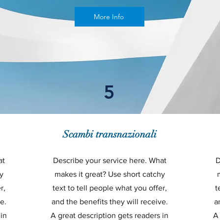
More Info
5
Scambi transnazionali
at
Describe your service here. What
D
y
makes it great? Use short catchy
r,
text to tell people what you offer,
t
e.
and the benefits they will receive.
a
 in
A great description gets readers in
A 