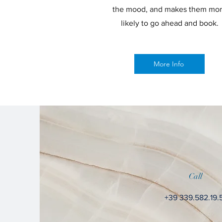
the mood, and makes them mo
likely to go ahead and book.
More Info
Call
+39 339.582.19.