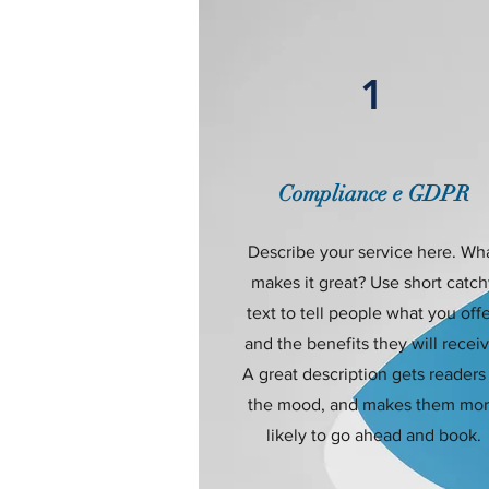
1
Compliance e GDPR
Describe your service here. Wh
makes it great? Use short catch
text to tell people what you offe
and the benefits they will receiv
A great description gets readers
the mood, and makes them mo
likely to go ahead and book.